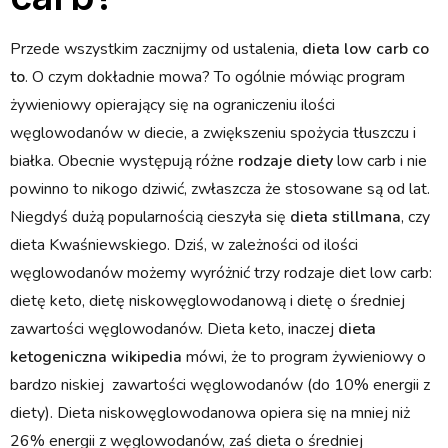
Przede wszystkim zacznijmy od ustalenia,
dieta low carb co
to
. O czym dokładnie mowa? To ogólnie mówiąc program
żywieniowy opierający się na ograniczeniu ilości
węglowodanów w diecie, a zwiększeniu spożycia tłuszczu i
białka. Obecnie występują różne
rodzaje diety
low carb i nie
powinno to nikogo dziwić, zwłaszcza że stosowane są od lat.
Niegdyś dużą popularnością cieszyła się
dieta stillmana
, czy
dieta Kwaśniewskiego. Dziś, w zależności od ilości
węglowodanów możemy wyróżnić trzy rodzaje diet low carb:
dietę keto, dietę niskowęglowodanową i dietę o średniej
zawartości węglowodanów. Dieta keto, inaczej
dieta
ketogeniczna wikipedia
mówi, że to program żywieniowy o
bardzo niskiej zawartości węglowodanów (do 10% energii z
diety). Dieta niskowęglowodanowa opiera się na mniej niż
26% energii z węglowodanów, zaś dieta o średniej