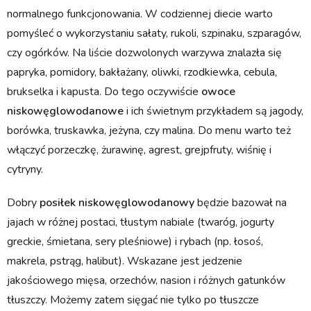
normalnego funkcjonowania. W codziennej diecie warto
pomyśleć o wykorzystaniu sałaty, rukoli, szpinaku, szparagów,
czy ogórków. Na liście dozwolonych warzywa znalazła się
papryka, pomidory, bakłażany, oliwki, rzodkiewka, cebula,
brukselka i kapusta. Do tego oczywiście
owoce
niskowęglowodanowe
i ich świetnym przykładem są jagody,
borówka, truskawka, jeżyna, czy malina. Do menu warto też
włączyć porzeczkę, żurawinę, agrest, grejpfruty, wiśnię i
cytryny.
Dobry
posiłek niskowęglowodanowy
będzie bazował na
jajach w różnej postaci, tłustym nabiale (twaróg, jogurty
greckie, śmietana, sery pleśniowe) i rybach (np. łosoś,
makrela, pstrąg, halibut). Wskazane jest jedzenie
jakościowego mięsa, orzechów, nasion i różnych gatunków
tłuszczy. Możemy zatem sięgać nie tylko po tłuszcze