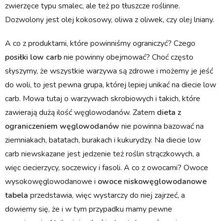
zwierzęce typu smalec, ale też po tłuszcze roślinne.
Dozwolony jest olej kokosowy, oliwa z oliwek, czy olej lniany.
A co z produktami, które powinniśmy ograniczyć? Czego
posiłki low carb
nie powinny obejmować? Choć często
słyszymy, że wszystkie warzywa są zdrowe i możemy je jeść
do woli, to jest pewna grupa, której lepiej unikać na diecie low
carb. Mowa tutaj o warzywach skrobiowych i takich, które
zawierają dużą ilość węglowodanów. Zatem
dieta z
ograniczeniem węglowodanów
nie powinna bazować na
ziemniakach, batatach, burakach i kukurydzy. Na diecie low
carb niewskazane jest jedzenie też roślin strączkowych, a
więc ciecierzycy, soczewicy i fasoli. A co z owocami? Owoce
wysokowęglowodanowe i
owoce niskowęglowodanowe
tabela
przedstawia, więc wystarczy do niej zajrzeć, a
dowiemy się, że i w tym przypadku mamy pewne