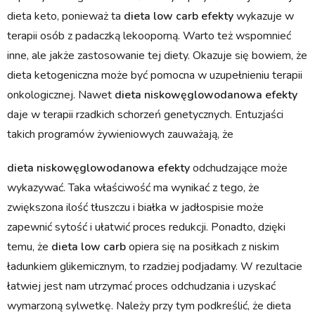
dieta keto, ponieważ ta
dieta low carb efekty
wykazuje w
terapii osób z padaczką lekooporną. Warto też wspomnieć
inne, ale jakże zastosowanie tej diety. Okazuje się bowiem, że
dieta ketogeniczna może być pomocna w uzupełnieniu terapii
onkologicznej. Nawet
dieta niskowęglowodanowa efekty
daje w terapii rzadkich schorzeń genetycznych. Entuzjaści
takich programów żywieniowych zauważają, że
dieta niskowęglowodanowa efekty
odchudzające może
wykazywać. Taka właściwość ma wynikać z tego, że
zwiększona ilość tłuszczu i białka w jadłospisie może
zapewnić sytość i ułatwić proces redukcji. Ponadto, dzięki
temu, że
dieta low carb
opiera się na posiłkach z niskim
ładunkiem glikemicznym, to rzadziej podjadamy. W rezultacie
łatwiej jest nam utrzymać proces odchudzania i uzyskać
wymarzoną sylwetkę. Należy przy tym podkreślić, że dieta