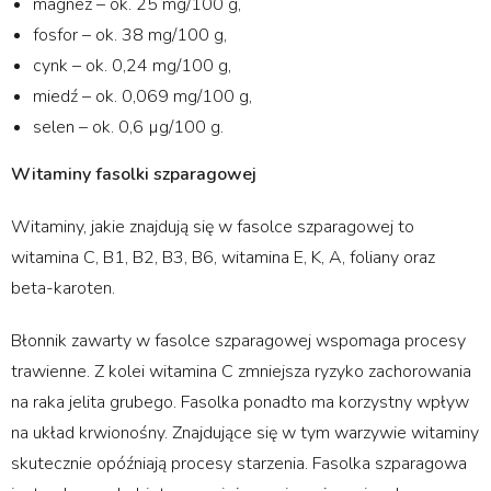
magnez – ok. 25 mg/100 g,
fosfor – ok. 38 mg/100 g,
cynk – ok. 0,24 mg/100 g,
miedź – ok. 0,069 mg/100 g,
selen – ok. 0,6 µg
/
100 g.
Witaminy fasolki szparagowej
Witaminy, jakie znajdują się w fasolce szparagowej to
witamina C, B1, B2, B3, B6, witamina E, K, A, foliany oraz
beta-karoten.
Błonnik zawarty w fasolce szparagowej wspomaga procesy
trawienne. Z kolei witamina C zmniejsza ryzyko zachorowania
na raka jelita grubego. Fasolka ponadto ma korzystny wpływ
na układ krwionośny. Znajdujące się w tym warzywie witaminy
skutecznie opóźniają procesy starzenia. Fasolka szparagowa