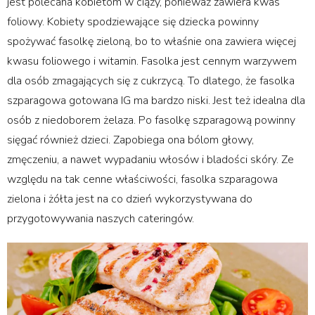
jest polecana kobietom w ciąży, ponieważ zawiera kwas
foliowy. Kobiety spodziewające się dziecka powinny
spożywać fasolkę zieloną, bo to właśnie ona zawiera więcej
kwasu foliowego i witamin. Fasolka jest cennym warzywem
dla osób zmagających się z cukrzycą. To dlatego, że fasolka
szparagowa gotowana IG ma bardzo niski. Jest też idealna dla
osób z niedoborem żelaza. Po fasolkę szparagową powinny
sięgać również dzieci. Zapobiega ona bólom głowy,
zmęczeniu, a nawet wypadaniu włosów i bladości skóry. Ze
względu na tak cenne właściwości, fasolka szparagowa
zielona i żółta jest na co dzień wykorzystywana do
przygotowywania naszych cateringów.