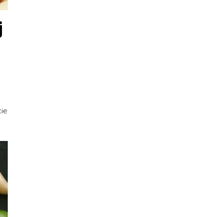
j
cie