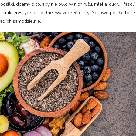
iłki, dbamy o to, aby nie było w nich ryżu, mleka, cukru i fasoli.
arakterystycznej i pełnej wyrzeczeń diety. Gotowe posiłki to te
ć ich samodzielnie.