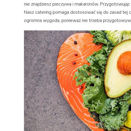
nie znajdziesz pieczywa i makaronów. Przygotowując pos
Nasz catering pomaga dostosować się do zasad tej ch
ogromna wygoda, ponieważ nie trzeba przygotowywa