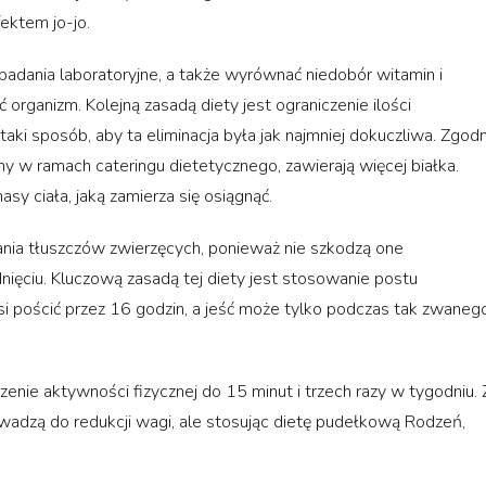
fektem jo-jo.
badania laboratoryjne, a także wyrównać niedobór witamin i
organizm. Kolejną zasadą diety jest ograniczenie ilości
i sposób, aby ta eliminacja była jak najmniej dokuczliwa. Zgodn
my w ramach cateringu dietetycznego, zawierają więcej białka.
asy ciała, jaką zamierza się osiągnąć.
nia tłuszczów zwierzęcych, ponieważ nie szkodzą one
nięciu. Kluczową zasadą tej diety jest stosowanie postu
 pościć przez 16 godzin, a jeść może tylko podczas tak zwaneg
enie aktywności fizycznej do 15 minut i trzech razy w tygodniu. 
adzą do redukcji wagi, ale stosując dietę pudełkową Rodzeń,