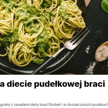
 diecie pudełkowej braci
zgodny z zasadami diety braci Rodzeń, w dostarczonych posiłkac