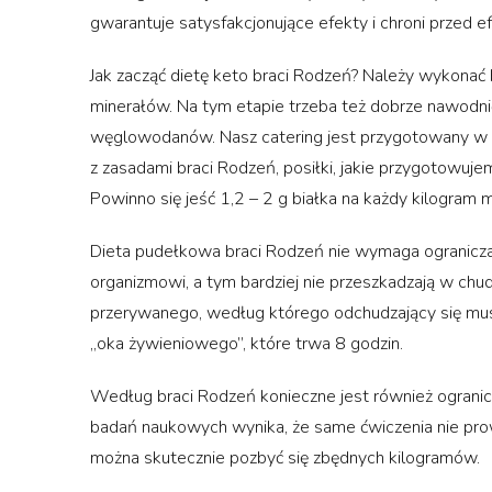
gwarantuje satysfakcjonujące efekty i chroni przed e
Jak zacząć dietę keto braci Rodzeń? Należy wykonać 
minerałów. Na tym etapie trzeba też dobrze nawodnić 
węglowodanów. Nasz catering jest przygotowany w tak
z zasadami braci Rodzeń, posiłki, jakie przygotowuje
Powinno się jeść 1,2 – 2 g białka na każdy kilogram m
Dieta pudełkowa braci Rodzeń nie wymaga ogranicza
organizmowi, a tym bardziej nie przeszkadzają w chud
przerywanego, według którego odchudzający się musi
„oka żywieniowego”, które trwa 8 godzin.
Według braci Rodzeń konieczne jest również ogranicz
badań naukowych wynika, że same ćwiczenia nie prow
można skutecznie pozbyć się zbędnych kilogramów.